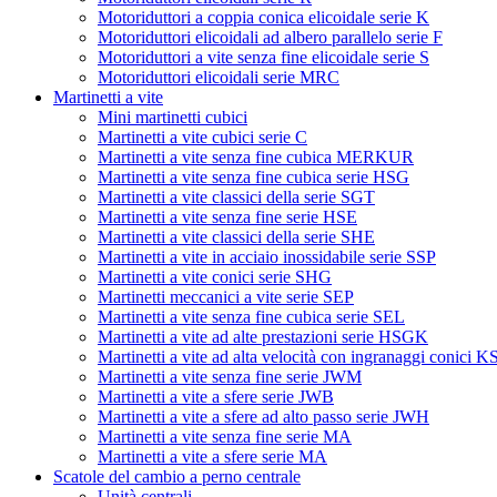
Motoriduttori a coppia conica elicoidale serie K
Motoriduttori elicoidali ad albero parallelo serie F
Motoriduttori a vite senza fine elicoidale serie S
Motoriduttori elicoidali serie MRC
Martinetti a vite
Mini martinetti cubici
Martinetti a vite cubici serie C
Martinetti a vite senza fine cubica MERKUR
Martinetti a vite senza fine cubica serie HSG
Martinetti a vite classici della serie SGT
Martinetti a vite senza fine serie HSE
Martinetti a vite classici della serie SHE
Martinetti a vite in acciaio inossidabile serie SSP
Martinetti a vite conici serie SHG
Martinetti meccanici a vite serie SEP
Martinetti a vite senza fine cubica serie SEL
Martinetti a vite ad alte prestazioni serie HSGK
Martinetti a vite ad alta velocità con ingranaggi conici 
Martinetti a vite senza fine serie JWM
Martinetti a vite a sfere serie JWB
Martinetti a vite a sfere ad alto passo serie JWH
Martinetti a vite senza fine serie MA
Martinetti a vite a sfere serie MA
Scatole del cambio a perno centrale
Unità centrali