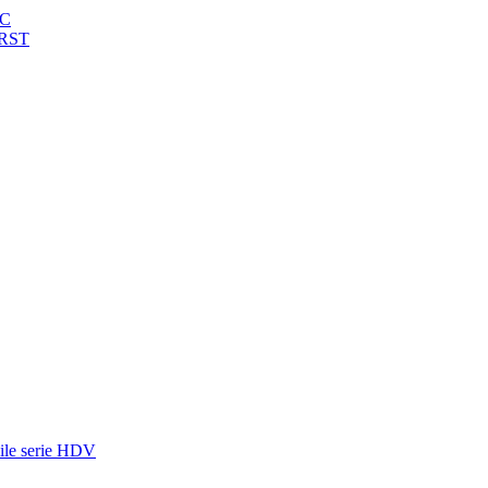
MC
URST
abile serie HDV