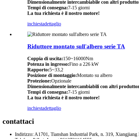
Dimensionalmente intercambiabile con altri produtto
Tempi di consegna:
7-15 giorni
La tua richiesta è il nostro motore!
inchiesta
dettaglio
Riduttore montato sull'albero serie TA
Coppia di uscita:
150~16000Nm
Potenza in ingresso:
Fino a 226 kW
Rapporto:
5~33,2
Posizione di montaggio:
Montato su albero
Protezione:
Opzionale
Dimensionalmente intercambiabili con altri produttor
Tempi di consegna:
7-15 giorni
La tua richiesta è il nostro motore!
inchiesta
dettaglio
contattaci
Indirizzo: A1701, Tianshan Industrial Park, n. 319, Xiangjiang 