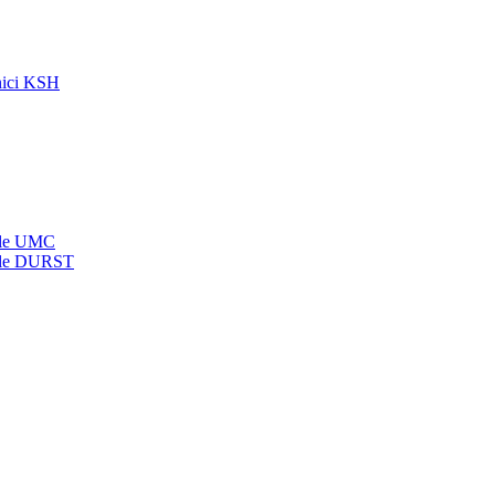
onici KSH
rale UMC
rale DURST