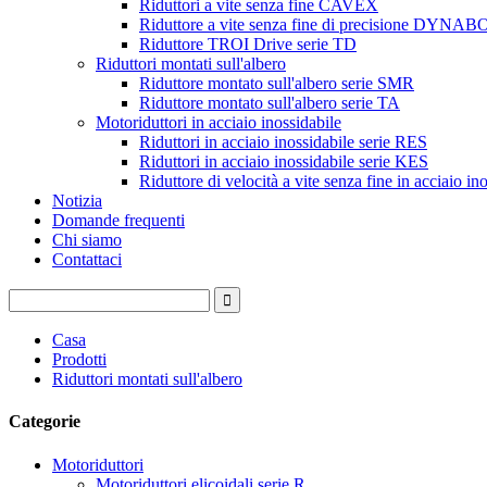
Riduttori a vite senza fine CAVEX
Riduttore a vite senza fine di precisione DYNA
Riduttore TROI Drive serie TD
Riduttori montati sull'albero
Riduttore montato sull'albero serie SMR
Riduttore montato sull'albero serie TA
Motoriduttori in acciaio inossidabile
Riduttori in acciaio inossidabile serie RES
Riduttori in acciaio inossidabile serie KES
Riduttore di velocità a vite senza fine in acciaio i
Notizia
Domande frequenti
Chi siamo
Contattaci
Casa
Prodotti
Riduttori montati sull'albero
Categorie
Motoriduttori
Motoriduttori elicoidali serie R