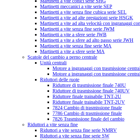
Martinetti a vite conici serie SHG
Martinetti meccanici a vite serie SEP
Martinetti a vite senza fine cubica serie SEL
Martinetti a vite ad alte prestazioni serie HSGK
Martinetti a vite ad alta velocità con ingranaggi c
Martinetti a vite senza fine serie JWM
Martinetti a vite a sfere serie JWB
Martinetti a vite a sfere ad alto passo serie JWH
Martinetti a vite senza fine serie MA
Martinetti a vite a sfere serie MA
Scatole del cambio a perno centrale
Unità centrali
Motore a ingranaggi con trasmissione cent
Motore a ingranaggi con trasmissione cent
Riduttori delle ruote
Riduttore di trasmissione finale 740U
Riduttore di trasmissione finale 740UV
Riduttore finale trainabile TNT-2U
Riduttore finale trainabile TNT-2UV
7824 Cambio di trasmissione finale
7786 Cambio di trasmissione finale
7826 Trasmissione finale del cambio
Riduttori a vite senza fine
Riduttori a vite senza fine serie NMRV
Riduttori a vite senza fine serie SW