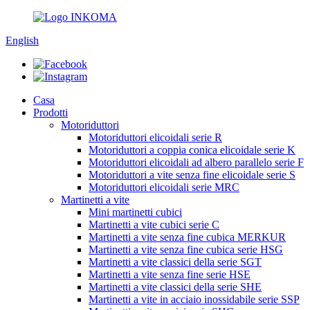
English
Casa
Prodotti
Motoriduttori
Motoriduttori elicoidali serie R
Motoriduttori a coppia conica elicoidale serie K
Motoriduttori elicoidali ad albero parallelo serie F
Motoriduttori a vite senza fine elicoidale serie S
Motoriduttori elicoidali serie MRC
Martinetti a vite
Mini martinetti cubici
Martinetti a vite cubici serie C
Martinetti a vite senza fine cubica MERKUR
Martinetti a vite senza fine cubica serie HSG
Martinetti a vite classici della serie SGT
Martinetti a vite senza fine serie HSE
Martinetti a vite classici della serie SHE
Martinetti a vite in acciaio inossidabile serie SSP