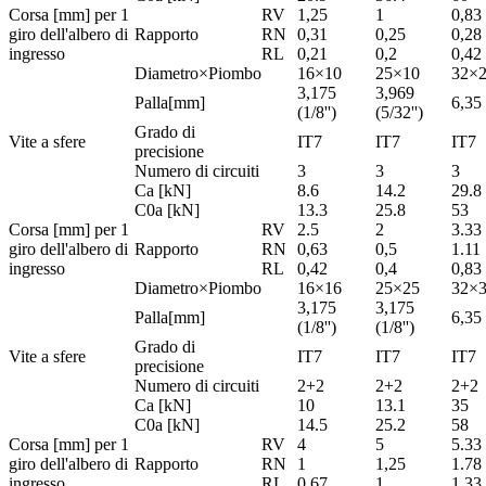
Corsa [mm] per 1
RV
1,25
1
0,83
giro dell'albero di
Rapporto
RN
0,31
0,25
0,28
ingresso
RL
0,21
0,2
0,42
Diametro×Piombo
16×10
25×10
32×
3,175
3,969
Palla[mm]
6,35 
(1/8'')
(5/32'')
Grado di
Vite a sfere
IT7
IT7
IT7
precisione
Numero di circuiti
3
3
3
Ca [kN]
8.6
14.2
29.8
C0a [kN]
13.3
25.8
53
Corsa [mm] per 1
RV
2.5
2
3.33
giro dell'albero di
Rapporto
RN
0,63
0,5
1.11
ingresso
RL
0,42
0,4
0,83
Diametro×Piombo
16×16
25×25
32×
3,175
3,175
Palla[mm]
6,35 
(1/8'')
(1/8'')
Grado di
Vite a sfere
IT7
IT7
IT7
precisione
Numero di circuiti
2+2
2+2
2+2
Ca [kN]
10
13.1
35
C0a [kN]
14.5
25.2
58
Corsa [mm] per 1
RV
4
5
5.33
giro dell'albero di
Rapporto
RN
1
1,25
1.78
ingresso
RL
0,67
1
1.33