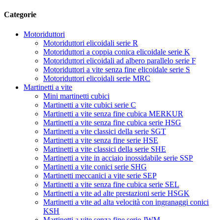
Categorie
Motoriduttori
Motoriduttori elicoidali serie R
Motoriduttori a coppia conica elicoidale serie K
Motoriduttori elicoidali ad albero parallelo serie F
Motoriduttori a vite senza fine elicoidale serie S
Motoriduttori elicoidali serie MRC
Martinetti a vite
Mini martinetti cubici
Martinetti a vite cubici serie C
Martinetti a vite senza fine cubica MERKUR
Martinetti a vite senza fine cubica serie HSG
Martinetti a vite classici della serie SGT
Martinetti a vite senza fine serie HSE
Martinetti a vite classici della serie SHE
Martinetti a vite in acciaio inossidabile serie SSP
Martinetti a vite conici serie SHG
Martinetti meccanici a vite serie SEP
Martinetti a vite senza fine cubica serie SEL
Martinetti a vite ad alte prestazioni serie HSGK
Martinetti a vite ad alta velocità con ingranaggi conici
KSH
Martinetti a vite senza fine serie JWM