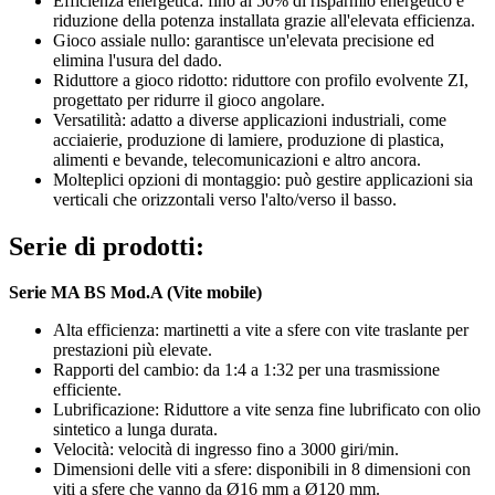
Efficienza energetica: fino al 50% di risparmio energetico e
riduzione della potenza installata grazie all'elevata efficienza.
Gioco assiale nullo: garantisce un'elevata precisione ed
elimina l'usura del dado.
Riduttore a gioco ridotto: riduttore con profilo evolvente ZI,
progettato per ridurre il gioco angolare.
Versatilità: adatto a diverse applicazioni industriali, come
acciaierie, produzione di lamiere, produzione di plastica,
alimenti e bevande, telecomunicazioni e altro ancora.
Molteplici opzioni di montaggio: può gestire applicazioni sia
verticali che orizzontali verso l'alto/verso il basso.
Serie di prodotti:
Serie MA BS Mod.A (Vite mobile)
Alta efficienza: martinetti a vite a sfere con vite traslante per
prestazioni più elevate.
Rapporti del cambio: da 1:4 a 1:32 per una trasmissione
efficiente.
Lubrificazione: Riduttore a vite senza fine lubrificato con olio
sintetico a lunga durata.
Velocità: velocità di ingresso fino a 3000 giri/min.
Dimensioni delle viti a sfere: disponibili in 8 dimensioni con
viti a sfere che vanno da Ø16 mm a Ø120 mm.