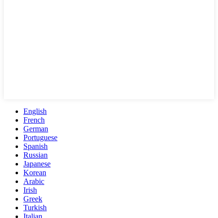
English
French
German
Portuguese
Spanish
Russian
Japanese
Korean
Arabic
Irish
Greek
Turkish
Italian