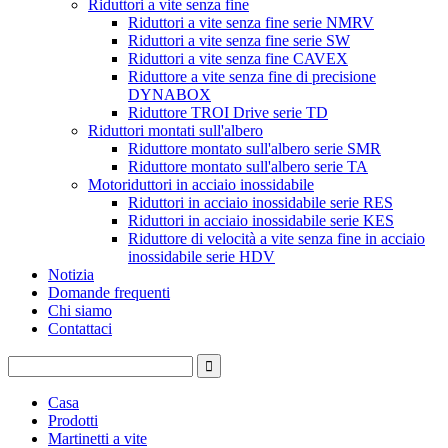
Riduttori a vite senza fine
Riduttori a vite senza fine serie NMRV
Riduttori a vite senza fine serie SW
Riduttori a vite senza fine CAVEX
Riduttore a vite senza fine di precisione
DYNABOX
Riduttore TROI Drive serie TD
Riduttori montati sull'albero
Riduttore montato sull'albero serie SMR
Riduttore montato sull'albero serie TA
Motoriduttori in acciaio inossidabile
Riduttori in acciaio inossidabile serie RES
Riduttori in acciaio inossidabile serie KES
Riduttore di velocità a vite senza fine in acciaio
inossidabile serie HDV
Notizia
Domande frequenti
Chi siamo
Contattaci
Casa
Prodotti
Martinetti a vite