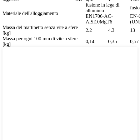
fusione in lega di
fusio
alluminio
Materiale dell'alloggiamento
EN1706-AC-
EN-G
AlSi10MgT6
(UN
Massa del martinetto senza vite a sfere
2.2
4.3
13
[kg]
Massa per ogni 100 mm di vite a sfere
0,14
0,35
0,57
[kg]