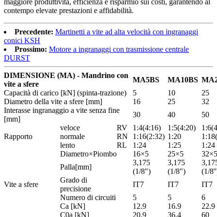
maggiore produttività, efficienza e risparmio sui costi, garantendo al
contempo elevate prestazioni e affidabilità.
Precedente:
Martinetti a vite ad alta velocità con ingranaggi
conici KSH
Prossimo:
Motore a ingranaggi con trasmissione centrale
DURST
DIMENSIONE (MA) - Mandrino con
MA5BS
MA10BS
MA2
vite a sfere
Capacità di carico [kN] (spinta-trazione)
5
10
25
Diametro della vite a sfere [mm]
16
25
32
Interasse ingranaggio a vite senza fine
30
40
50
[mm]
veloce
RV
1:4(4:16)
1:5(4:20)
1:6(
Rapporto
normale
RN
1:16(2:32)
1:20
1:18
lento
RL
1:24
1:25
1:24
Diametro×Piombo
16×5
25×5
32×
3,175
3,175
3,17
Palla[mm]
(1/8")
(1/8")
(1/8''
Grado di
Vite a sfere
IT7
IT7
IT7
precisione
Numero di circuiti
5
5
6
Ca [kN]
12.9
16.9
22.9
C0a [kN]
20.9
36.4
60