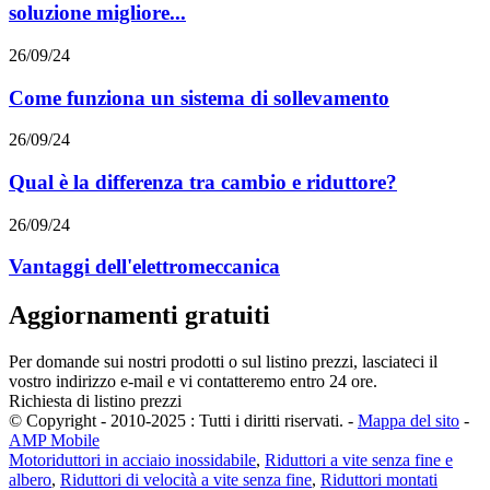
soluzione migliore...
26/09/24
Come funziona un sistema di sollevamento
26/09/24
Qual è la differenza tra cambio e riduttore?
26/09/24
Vantaggi dell'elettromeccanica
Aggiornamenti gratuiti
Per domande sui nostri prodotti o sul listino prezzi, lasciateci il
vostro indirizzo e-mail e vi contatteremo entro 24 ore.
Richiesta di listino prezzi
© Copyright - 2010-2025 : Tutti i diritti riservati.
-
Mappa del sito
-
AMP Mobile
Motoriduttori in acciaio inossidabile
,
Riduttori a vite senza fine e
albero
,
Riduttori di velocità a vite senza fine
,
Riduttori montati