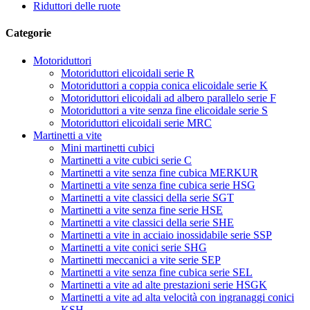
Riduttori delle ruote
Categorie
Motoriduttori
Motoriduttori elicoidali serie R
Motoriduttori a coppia conica elicoidale serie K
Motoriduttori elicoidali ad albero parallelo serie F
Motoriduttori a vite senza fine elicoidale serie S
Motoriduttori elicoidali serie MRC
Martinetti a vite
Mini martinetti cubici
Martinetti a vite cubici serie C
Martinetti a vite senza fine cubica MERKUR
Martinetti a vite senza fine cubica serie HSG
Martinetti a vite classici della serie SGT
Martinetti a vite senza fine serie HSE
Martinetti a vite classici della serie SHE
Martinetti a vite in acciaio inossidabile serie SSP
Martinetti a vite conici serie SHG
Martinetti meccanici a vite serie SEP
Martinetti a vite senza fine cubica serie SEL
Martinetti a vite ad alte prestazioni serie HSGK
Martinetti a vite ad alta velocità con ingranaggi conici
KSH