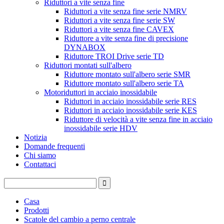
Riduttori a vite senza fine
Riduttori a vite senza fine serie NMRV
Riduttori a vite senza fine serie SW
Riduttori a vite senza fine CAVEX
Riduttore a vite senza fine di precisione
DYNABOX
Riduttore TROI Drive serie TD
Riduttori montati sull'albero
Riduttore montato sull'albero serie SMR
Riduttore montato sull'albero serie TA
Motoriduttori in acciaio inossidabile
Riduttori in acciaio inossidabile serie RES
Riduttori in acciaio inossidabile serie KES
Riduttore di velocità a vite senza fine in acciaio
inossidabile serie HDV
Notizia
Domande frequenti
Chi siamo
Contattaci
Casa
Prodotti
Scatole del cambio a perno centrale