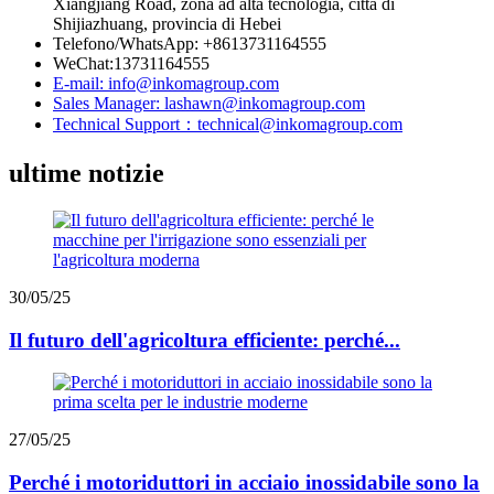
Xiangjiang Road, zona ad alta tecnologia, città di
Shijiazhuang, provincia di Hebei
Telefono/WhatsApp: +8613731164555
WeChat:13731164555
E-mail: info@inkomagroup.com
Sales Manager: lashawn@inkomagroup.com
Technical Support：technical@inkomagroup.com
ultime notizie
30/05/25
Il futuro dell'agricoltura efficiente: perché...
27/05/25
Perché i motoriduttori in acciaio inossidabile sono la